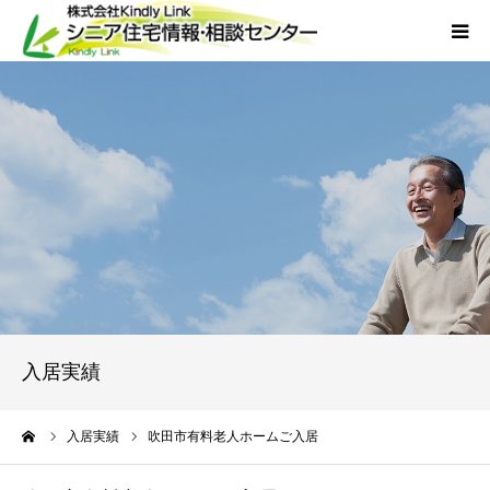
ホーム
当社について
サービス
外国人人材採用
会社概要
入居実績
アクセス
ーム
入居実績
吹田市有料老人ホームご入居
お問い合わせ