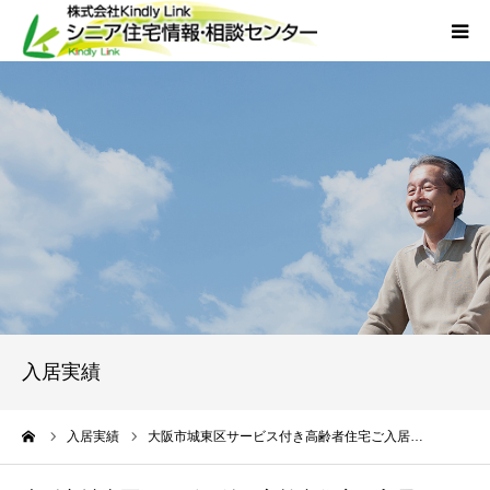
ホーム
当社について
サービス
外国人人材採用
会社概要
入居実績
アクセス
ーム
入居実績
大阪市城東区サービス付き高齢者住宅ご入居…
お問い合わせ