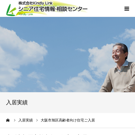
ホーム
当社について
サービス
外国人人材採用
会社概要
入居実績
アクセス
ーム
入居実績
大阪市旭区高齢者向け住宅ご入居
お問い合わせ