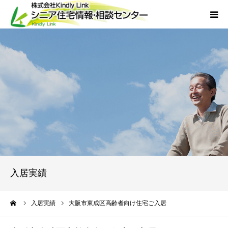
ホーム
当社について
サービス
外国人人材採用
会社概要
入居実績
アクセス
ーム
入居実績
大阪市東成区高齢者向け住宅ご入居
お問い合わせ