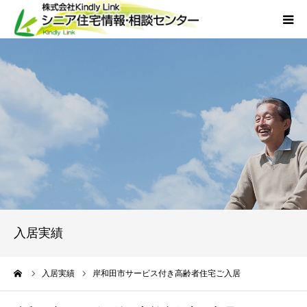
ホーム
当社について
サービス
外国人人材採用
会社概要
入居実績
アクセス
ーム
入居実績
岸和田市サービス付き高齢者住宅ご入居
お問い合わせ