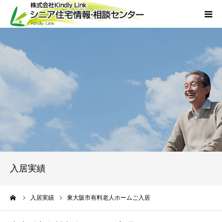
ホーム
当社について
サービス
外国人人材採用
会社概要
入居実績
アクセス
ーム
入居実績
東大阪市有料老人ホームご入居
お問い合わせ