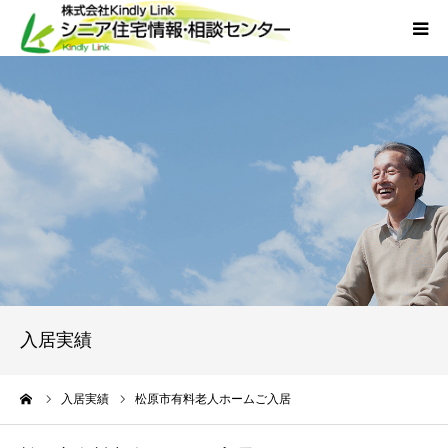
ホーム
当社について
サービス
外国人人材採用
会社概要
入居実績
アクセス
ーム
入居実績
松原市有料老人ホームご入居
お問い合わせ