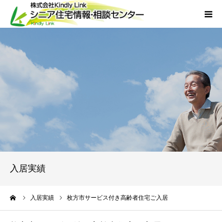
ホーム
当社について
サービス
外国人人材採用
会社概要
入居実績
アクセス
ーム
入居実績
枚方市サービス付き高齢者住宅ご入居
お問い合わせ