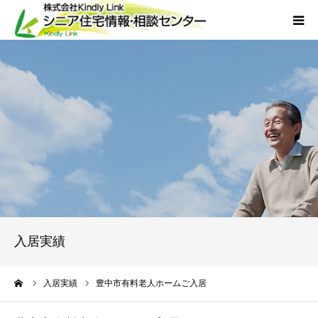
ホーム
当社について
サービス
外国人人材採用
会社概要
入居実績
アクセス
ーム
入居実績
豊中市有料老人ホームご入居
お問い合わせ