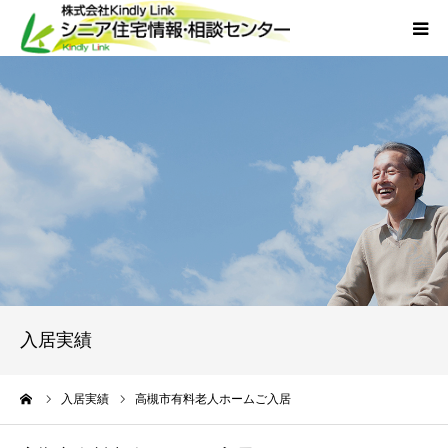
ホーム
当社について
サービス
外国人人材採用
会社概要
入居実績
アクセス
ーム
入居実績
高槻市有料老人ホームご入居
お問い合わせ