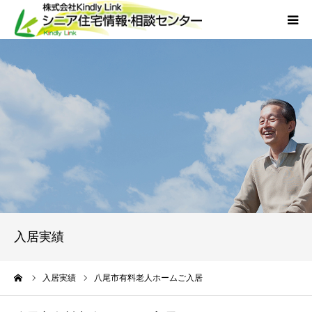
ホーム
当社について
サービス
外国人人材採用
会社概要
入居実績
アクセス
ーム
入居実績
八尾市有料老人ホームご入居
お問い合わせ