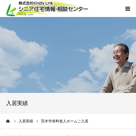
ホーム
当社について
サービス
外国人人材採用
会社概要
入居実績
アクセス
ーム
入居実績
茨木市有料老人ホームご入居
お問い合わせ