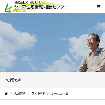
ホーム
当社について
サービス
外国人人材採用
会社概要
入居実績
アクセス
ーム
入居実績
茨木市有料老人ホームご入居
お問い合わせ