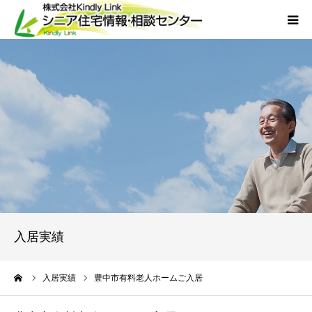
ホーム
当社について
サービス
外国人人材採用
会社概要
入居実績
アクセス
ーム
入居実績
豊中市有料老人ホームご入居
お問い合わせ