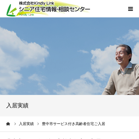
ホーム
当社について
サービス
外国人人材採用
会社概要
入居実績
アクセス
ーム
入居実績
豊中市サービス付き高齢者住宅ご入居
お問い合わせ