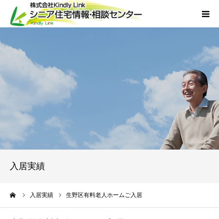
ホーム
当社について
サービス
外国人人材採用
会社概要
入居実績
アクセス
ーム
入居実績
生野区有料老人ホームご入居
お問い合わせ