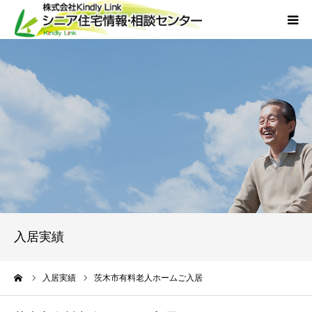
ホーム
当社について
サービス
外国人人材採用
会社概要
入居実績
アクセス
ーム
入居実績
茨木市有料老人ホームご入居
お問い合わせ