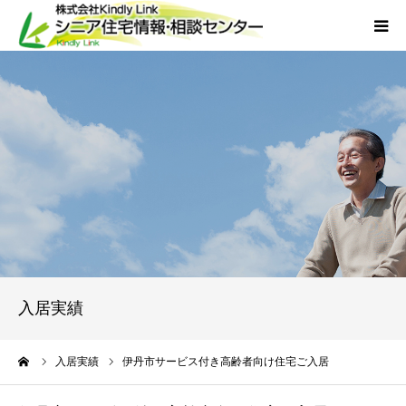
ホーム
当社について
サービス
外国人人材採用
会社概要
入居実績
アクセス
ーム
入居実績
伊丹市サービス付き高齢者向け住宅ご入居
お問い合わせ