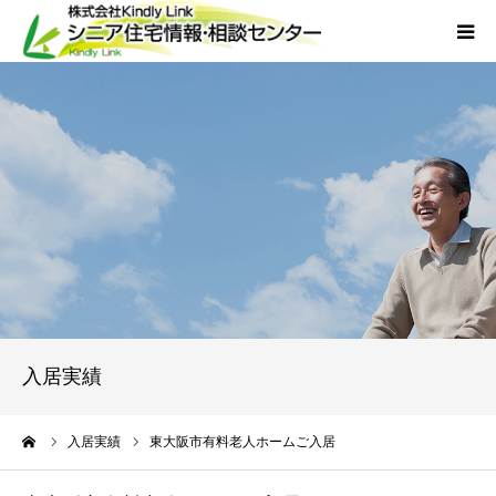
ホーム
当社について
サービス
外国人人材採用
会社概要
入居実績
アクセス
ーム
入居実績
東大阪市有料老人ホームご入居
お問い合わせ