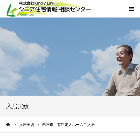
ホーム
当社について
サービス
外国人人材採用
会社概要
入居実績
アクセス
ーム
入居実績
西宮市 有料老人ホームご入居
お問い合わせ