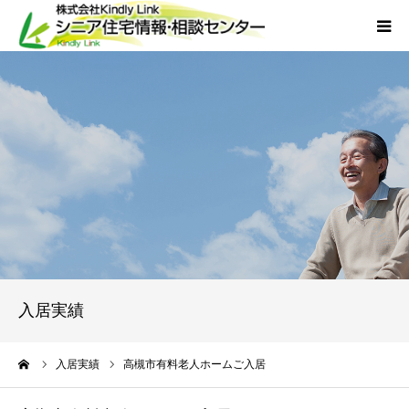
ホーム
当社について
サービス
外国人人材採用
会社概要
入居実績
アクセス
ーム
入居実績
高槻市有料老人ホームご入居
お問い合わせ