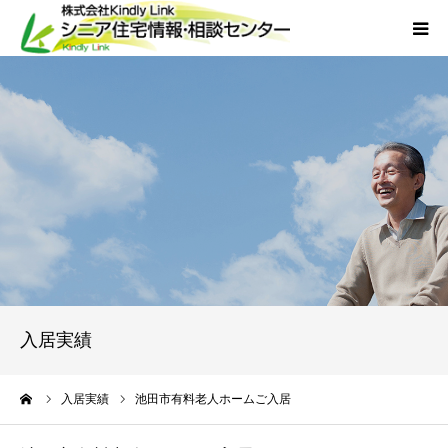
ホーム
当社について
サービス
外国人人材採用
会社概要
入居実績
アクセス
ーム
入居実績
池田市有料老人ホームご入居
お問い合わせ