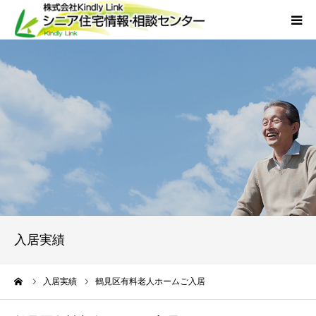
ホーム
当社について
サービス
外国人人材採用
会社概要
入居実績
アクセス
ーム
入居実績
鶴見区有料老人ホームご入居
お問い合わせ