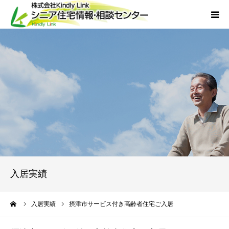
ホーム
当社について
サービス
外国人人材採用
会社概要
入居実績
アクセス
ーム
入居実績
摂津市サービス付き高齢者住宅ご入居
お問い合わせ