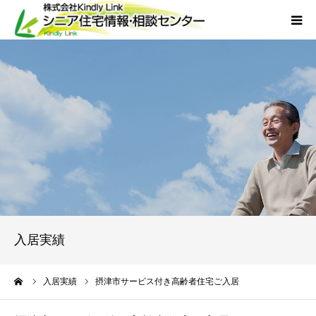
ホーム
当社について
サービス
外国人人材採用
会社概要
入居実績
アクセス
ーム
入居実績
摂津市サービス付き高齢者住宅ご入居
お問い合わせ