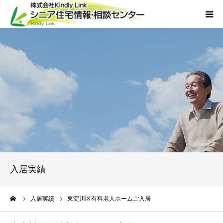
ホーム
当社について
サービス
外国人人材採用
会社概要
入居実績
アクセス
ーム
入居実績
東淀川区有料老人ホームご入居
お問い合わせ