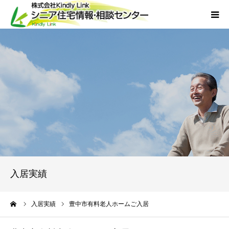
ホーム
当社について
サービス
外国人人材採用
会社概要
入居実績
アクセス
ーム
入居実績
豊中市有料老人ホームご入居
お問い合わせ