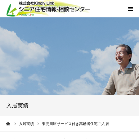
ホーム
当社について
サービス
外国人人材採用
会社概要
入居実績
アクセス
ーム
入居実績
東淀川区サービス付き高齢者住宅ご入居
お問い合わせ