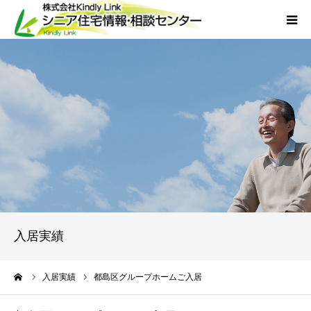
ホーム
当社について
サービス
外国人人材採用
会社概要
入居実績
アクセス
ーム
入居実績
都島区グループホームご入居
お問い合わせ