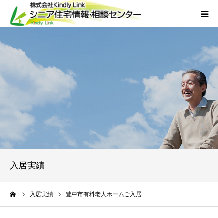
ホーム
当社について
サービス
外国人人材採用
会社概要
入居実績
アクセス
ーム
入居実績
豊中市有料老人ホームご入居
お問い合わせ