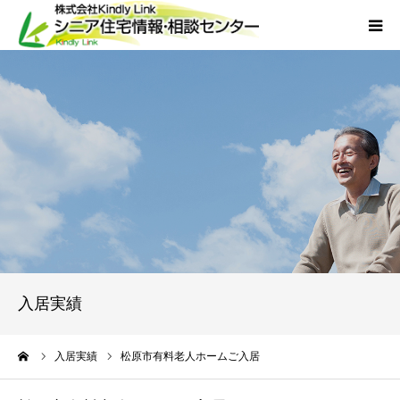
ホーム
当社について
サービス
外国人人材採用
会社概要
入居実績
アクセス
ーム
入居実績
松原市有料老人ホームご入居
お問い合わせ