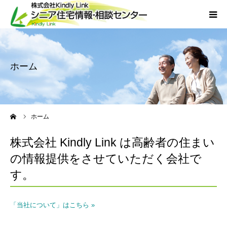
ホーム
ホーム
当社について
サービス
ーム
ホーム
外国人人材採用
株式会社 Kindly Link は高齢者の住まい
の情報提供をさせていただく会社で
会社概要
す。
アクセス
「当社について」はこちら »
お問い合わせ