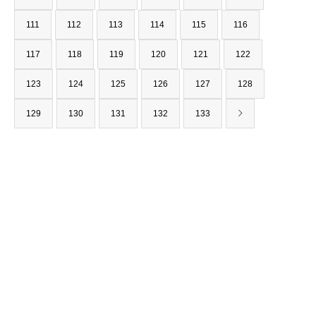
111
112
113
114
115
116
117
118
119
120
121
122
123
124
125
126
127
128
129
130
131
132
133
〒562-0001
大阪府箕面市箕面6-1-12
（みのお本通り商店街）
TEL : 0120-927-238