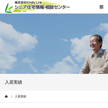
ホーム
当社について
サービス
外国人人材採用
会社概要
入居実績
アクセス
ーム
入居実績
お問い合わせ