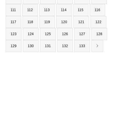
111
112
113
114
115
116
117
118
119
120
121
122
123
124
125
126
127
128
129
130
131
132
133
〒562-0001
大阪府箕面市箕面6-1-12
（みのお本通り商店街）
TEL : 0120-927-238