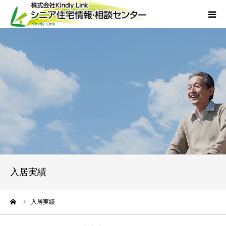
ホーム
当社について
サービス
外国人人材採用
会社概要
入居実績
アクセス
ーム
入居実績
お問い合わせ