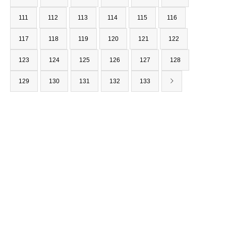
111
112
113
114
115
116
117
118
119
120
121
122
123
124
125
126
127
128
129
130
131
132
133
〒562-0001
大阪府箕面市箕面6-1-12
（みのお本通り商店街）
TEL : 0120-927-238