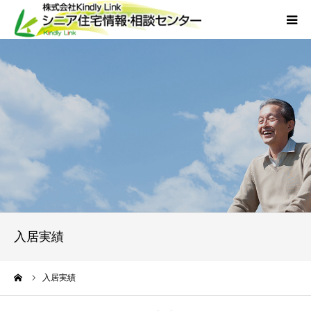
ホーム
当社について
サービス
外国人人材採用
会社概要
入居実績
アクセス
ーム
入居実績
お問い合わせ