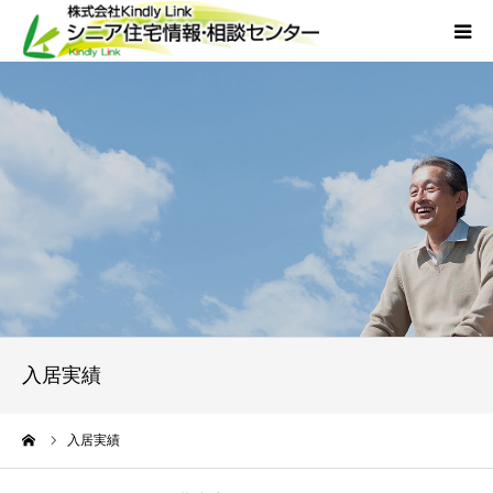
ホーム
当社について
サービス
外国人人材採用
会社概要
入居実績
アクセス
ーム
入居実績
お問い合わせ