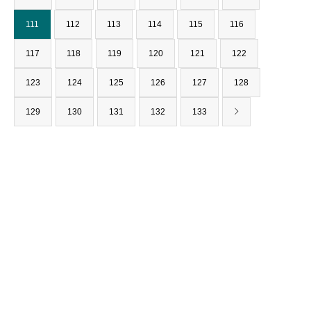
111
112
113
114
115
116
117
118
119
120
121
122
123
124
125
126
127
128
129
130
131
132
133
〒562-0001
大阪府箕面市箕面6-1-12
（みのお本通り商店街）
TEL : 0120-927-238