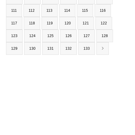
111
112
113
114
115
116
117
118
119
120
121
122
123
124
125
126
127
128
129
130
131
132
133
〒562-0001
大阪府箕面市箕面6-1-12
（みのお本通り商店街）
TEL : 0120-927-238