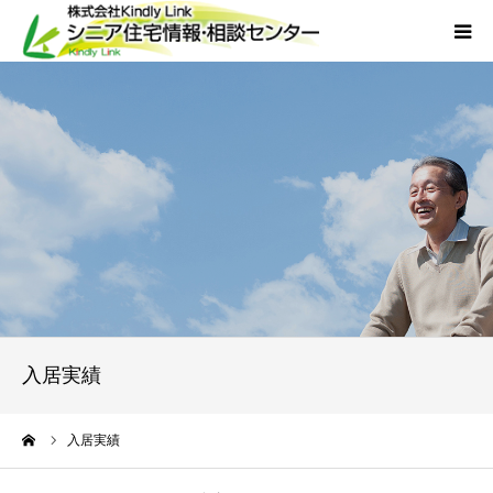
ホーム
当社について
サービス
外国人人材採用
会社概要
入居実績
アクセス
ーム
入居実績
お問い合わせ